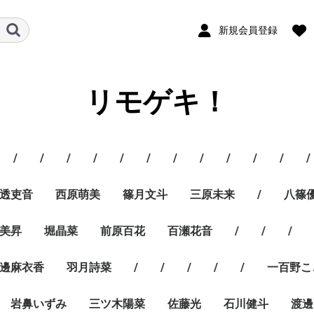
新規会員登録
リモゲキ！
/
/
/
/
/
/
/
/
/
/
/
/
透吏音
西原萌美
篠月文斗
三原未来
/
八篠
美昇
堀晶菜
前原百花
百瀬花音
/
/
/
邊麻衣香
羽月詩菜
/
/
/
/
/
一百野こ
岩鼻いずみ
三ツ木陽菜
佐藤光
石川健斗
渡邊