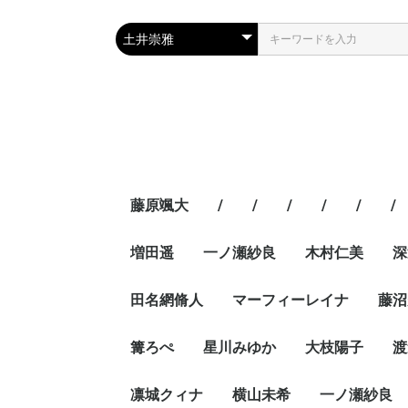
藤原颯大
/
/
/
/
/
/
増田遥
一ノ瀬紗良
木村仁美
深
田名網脩人
マーフィーレイナ
藤沼
篝ろぺ
星川みゆか
大枝陽子
渡
凛城クィナ
横山未希
一ノ瀬紗良