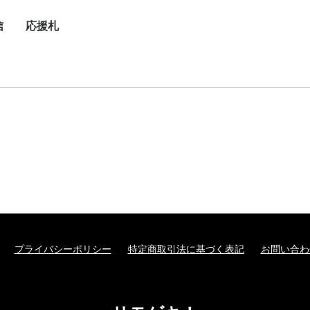
信
応援札
/
/
/
プライバシーポリシー
特定商取引法に基づく表記
お問い合わ