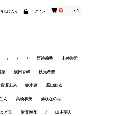
0
￥0
お気に入り
ログイン
/
/
/
西絵莉香
土井崇雅
優菜
横田香峰
秋元希奈
音瀬未来
鈴木蓮
原口結衣
こん
高橋和美
藤咲なのは
まど佳
伊藤舞花
/
山本夢人