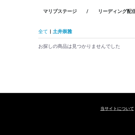
マリブステージ
/
リーディング配
/
/
/
/
/
全て
|
土井崇雅
お探しの商品は見つかりませんでした
当サイトについて