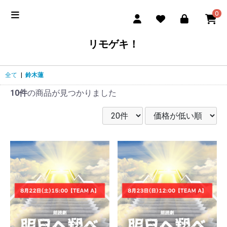
0
リモゲキ！
全て
|
鈴木蓮
10件
の商品が見つかりました