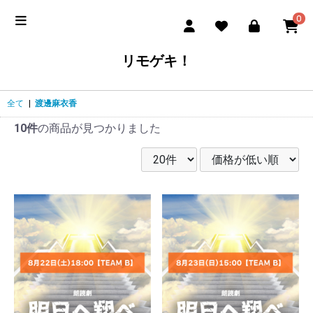
0
リモゲキ！
全て
|
渡邊麻衣香
10件
の商品が見つかりました