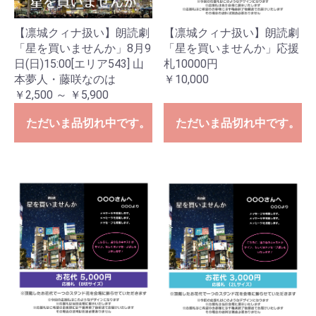
【凛城クィナ扱い】朗読劇
【凛城クィナ扱い】朗読劇
「星を買いませんか」8月9
「星を買いませんか」応援
日(日)15:00[エリア543] 山
札10000円
本夢人・藤咲なのは
￥10,000
￥2,500 ～ ￥5,900
ただいま品切れ中です。
ただいま品切れ中です。