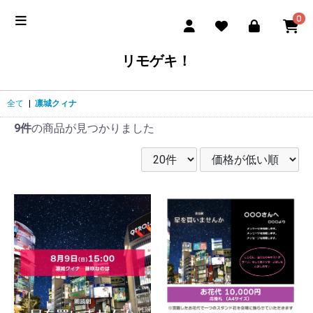
0
リモゲキ！
全て
|
凛城クィナ
9件
の商品が見つかりました