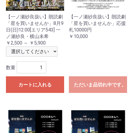
【一ノ瀬紗良扱い】朗読劇
【一ノ瀬紗良扱い】朗読劇
「星を買いませんか」8月9
「星を買いませんか」応援
日(日)12:00[エリア543] 一
札10000円
ノ瀬紗良・横山未希
￥10,000
￥2,500 ～ ￥5,900
数量
カートに入れる
ただいま品切れ中です。