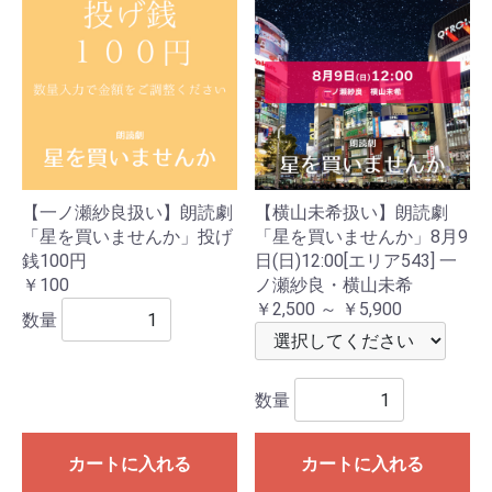
【一ノ瀬紗良扱い】朗読劇
【横山未希扱い】朗読劇
「星を買いませんか」投げ
「星を買いませんか」8月9
銭100円
日(日)12:00[エリア543] 一
￥100
ノ瀬紗良・横山未希
￥2,500 ～ ￥5,900
数量
数量
カートに入れる
カートに入れる